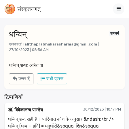
संस्‍कृतजगत्
धन्विन्
शब्दवर्ग
प्रश्नकर्ता:
lalithaprabhakarasharma@gmail.com
|
27/10/2023 | 08:56 AM
धन्विन् शब्धः अस्ति वा 
उत्तर दें
सभी प्रश्न
टिप्पणियाँ
डॉ. विवेकानन्द पाण्डेय
30/12/2023 | 10:17 PM
धन्विन् शब्द सही है । पारिजात कोश के अनुसार &ndash;<br />
धन्विन् (धन्व + इनि) = धनुर्धारी&sbquo; शिव&sbquo;