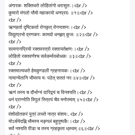
अंगारकः शक्तिधरो लोहितांगो धरासुतः।<br />
कुमारो मंगलो भौमो महाकायो धनप्रदः ॥१॥<br />
<br />
ऋणहर्ता दृष्टिकर्ता रोगकृत् रोगनाशनः।<br />
विद्युत्प्रभो व्रणकरः कामदो धनहृत् कुजः ॥२॥<br />
<br />
सामगानप्रियो रक्तवस्त्रो रक्तायतेक्षणः।<br />
लोहितो रक्तवर्णश्च सर्वकर्मावबोधकः ॥३॥<br />
<br />
रक्तमाल्यधरो हेमकुण्डली ग्रहनायकः।<br />
नामान्येतानि भौमस्य यः पठेत् सततं नरः॥४॥<br />
<br />
ऋणं तस्य च दौर्भाग्यं दारिद्र्यं च विनश्यति।<br />
धनं प्राप्नोति विपुलं स्त्रियं चैव मनोरमाम् ॥५॥<br />
<br />
वंशोद्योतकरं पुत्रं लभते नात्र संशयः, <br />
योऽर्चयेदह्नि भौमस्य मङ्गलं बहुपुष्पकैः।<br />
सर्वं नश्यति पीडा च तस्य ग्रहकृता ध्रुवम् ॥६॥<br />