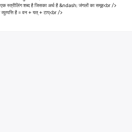
ा एक स्त्रीलिंग शब्द है जिसका अर्थ है &ndash; जंगलों का समूह<br />
व्युत्पत्ति है = वन + यत् + टाप्<br />