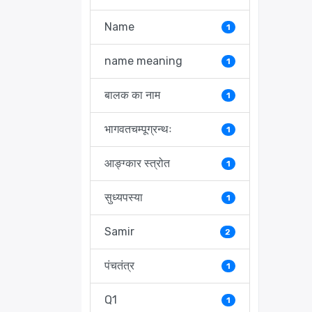
Name
1
name meaning
1
बालक का नाम
1
भागवतचम्पूग्रन्थः
1
आङ्ग्कार स्त्रोत
1
सुध्यपस्या
1
Samir
2
पंचतंत्र
1
Q1
1