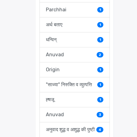
Parchhai
1
अर्थ बताए
1
धन्विन्
1
Anuvad
2
Origin
1
"साध्या" निरुक्ति व व्युत्पत्ति
1
ह्षजू
1
Anuvad
3
अनुवाद शुद्ध व अशुद्ध की पुष्टी
4