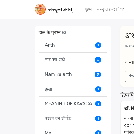
संस्‍कृतजगत्
गृहम्
संस्‍कृतशब्‍दकोशः
हाल के प्रश्न
अर्
Arth
1
प्रश्नक
नाम का अर्थ
3
वान्य
Nam ka arth
3
झंडा
1
टिप्पणि
MEANING OF KAVACA
1
डॉ. वि
वान्य
प्रश्न का शीर्षक
1
<br 
पारि
Me
1