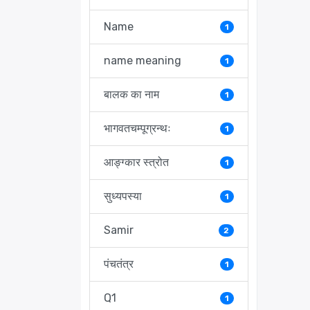
Name
1
name meaning
1
बालक का नाम
1
भागवतचम्पूग्रन्थः
1
आङ्ग्कार स्त्रोत
1
सुध्यपस्या
1
Samir
2
पंचतंत्र
1
Q1
1