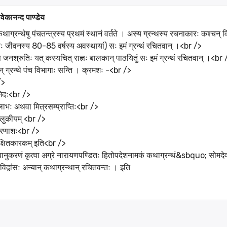
वेकानन्द पाण्डेय
थाग्रन्थेषु पंचतन्त्रस्य प्रथमं स्थानं वर्तते । अस्य ग्रन्थस्य रचनाकारः कश्चन् विष
यः जीवनस्य 80-85 वर्षस्य अवस्थायां) सः इमं ग्रन्थं रचितवान् ।<br />
 जनश्रुतिः यत् कस्यचित् राज्ञः बालकान् पाठयितुं सः इमं ग्रन्थं रचितवान् ।<br 
न् ग्रन्थे पंच विभागाः सन्ति । क्रमशः -<br />
/>
भेदः<br />
लाभः अथवा मित्रसम्प्राप्तिः<br />
लुकीयम् <br />
्रणाशः<br />
्षितकारकम् इति<br />
वानुकरणं कृत्वा अग्रे नारायणपण्डितः हितोपदेशनामकं कथाग्रन्थं&sbquo; सोम
विद्वांसः अन्यान् कथाग्रन्थान् रचितवन्तः । इति