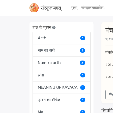
संस्‍कृतजगत्
गृहम्
संस्‍कृतशब्‍दकोशः
हाल के प्रश्न
पंच
Arth
1
प्रश्नक
नाम का अर्थ
3
पंचत
Nam ka arth
3
<br 
झंडा
1
<br 
MEANING OF KAVACA
1
प्रश्न का शीर्षक
1
टिप्पणि
Me
1