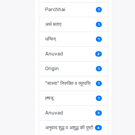
Parchhai
1
अर्थ बताए
1
धन्विन्
1
Anuvad
2
Origin
1
"साध्या" निरुक्ति व व्युत्पत्ति
1
ह्षजू
1
Anuvad
3
अनुवाद शुद्ध व अशुद्ध की पुष्टी
4