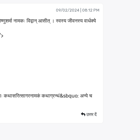
09/02/2024 | 08:12 PM
्णुशर्मा नामकः विद्वान् आसीत् । स्वस्य जीवनस्य वार्धक्ये
/>
देवः कथासरित्सागरनामकं कथाग्रन्थं&sbquo; अन्ये च
उत्तर दें