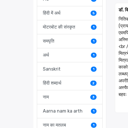
डॉ. वि
हिंदी में अर्थ
5
नितिक
(प्रा
मोटरबोट की संस्कृत
1
एवमपि
अस्मि
समपृति
1
<br 
मित्र
अर्थ
1
मित्र
काको
Sanskrit
1
लब्धप
अपरीक
हिंदी शब्दार्थ
2
अस्यै
बहवः 
नाम
3
Aarna nam ka arth
1
नाम का मतलब
1